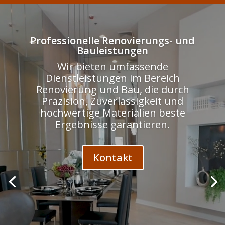
Odtwarzacz
video
Professionelle Renovierungs- und
Bauleistungen
Wir bieten umfassende
Dienstleistungen im Bereich
Renovierung und Bau, die durch
Präzision, Zuverlässigkeit und
hochwertige Materialien beste
Ergebnisse garantieren.
Kontakt