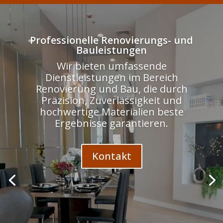
Odtwarzacz
video
Professionelle Renovierungs- und
Bauleistungen
Wir bieten umfassende
Dienstleistungen im Bereich
Renovierung und Bau, die durch
Präzision, Zuverlässigkeit und
hochwertige Materialien beste
Ergebnisse garantieren.
Kontakt