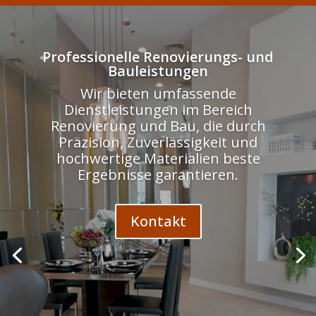
Odtwarzacz
video
Professionelle Renovierungs- und
Bauleistungen
Wir bieten umfassende
Dienstleistungen im Bereich
Renovierung und Bau, die durch
Präzision, Zuverlässigkeit und
hochwertige Materialien beste
Ergebnisse garantieren.
Kontakt