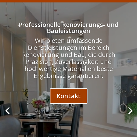
Odtwarzacz
video
Professionelle Renovierungs- und
Bauleistungen
Wir bieten umfassende
Dienstleistungen im Bereich
Renovierung und Bau, die durch
Präzision, Zuverlässigkeit und
hochwertige Materialien beste
Ergebnisse garantieren.
Kontakt