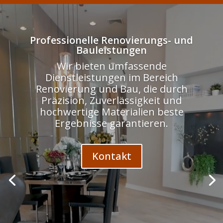
Odtwarzacz
video
Professionelle Renovierungs- und
Bauleistungen
Wir bieten umfassende
Dienstleistungen im Bereich
Renovierung und Bau, die durch
Präzision, Zuverlässigkeit und
hochwertige Materialien beste
Ergebnisse garantieren.
Kontakt