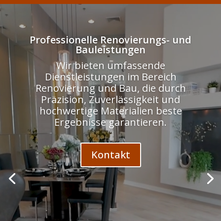
Odtwarzacz
video
Professionelle Renovierungs- und
Bauleistungen
Wir bieten umfassende
Dienstleistungen im Bereich
Renovierung und Bau, die durch
Präzision, Zuverlässigkeit und
hochwertige Materialien beste
Ergebnisse garantieren.
Kontakt