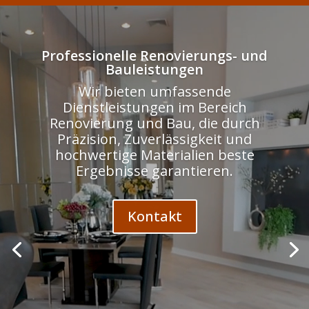
Odtwarzacz
video
Professionelle Renovierungs- und
Bauleistungen
Wir bieten umfassende
Dienstleistungen im Bereich
Renovierung und Bau, die durch
Präzision, Zuverlässigkeit und
hochwertige Materialien beste
Ergebnisse garantieren.
Kontakt