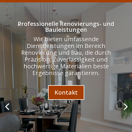
Odtwarzacz
video
Professionelle Renovierungs- und
Bauleistungen
Wir bieten umfassende
Dienstleistungen im Bereich
Renovierung und Bau, die durch
Präzision, Zuverlässigkeit und
hochwertige Materialien beste
Ergebnisse garantieren.
Kontakt