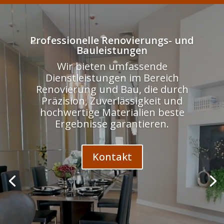
Odtwarzacz
video
Professionelle Renovierungs- und
Bauleistungen
Wir bieten umfassende
Dienstleistungen im Bereich
Renovierung und Bau, die durch
Präzision, Zuverlässigkeit und
hochwertige Materialien beste
Ergebnisse garantieren.
Kontakt