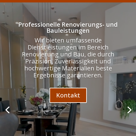
Odtwarzacz
video
Professionelle Renovierungs- und
Bauleistungen
Wir bieten umfassende
Dienstleistungen im Bereich
Renovierung und Bau, die durch
Präzision, Zuverlässigkeit und
hochwertige Materialien beste
Ergebnisse garantieren.
Kontakt