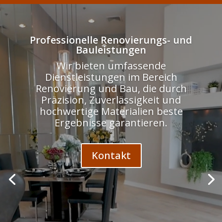
Odtwarzacz
video
Professionelle Renovierungs- und
Bauleistungen
Wir bieten umfassende
Dienstleistungen im Bereich
Renovierung und Bau, die durch
Präzision, Zuverlässigkeit und
hochwertige Materialien beste
Ergebnisse garantieren.
Kontakt