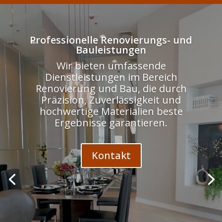
Odtwarzacz
video
Professionelle Renovierungs- und
Bauleistungen
Wir bieten umfassende
Dienstleistungen im Bereich
Renovierung und Bau, die durch
Präzision, Zuverlässigkeit und
hochwertige Materialien beste
Ergebnisse garantieren.
Kontakt