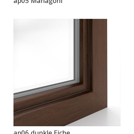
ap05 Mahagoni
ap06 dunkle Eiche