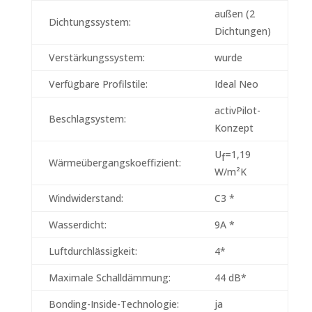
außen (2
Dichtungssystem:
Dichtungen)
Verstärkungssystem:
wurde
Verfügbare Profilstile:
Ideal Neo
activPilot-
Beschlagsystem:
Konzept
U
=1,19
f
Wärmeübergangskoeffizient:
W/m²K
Windwiderstand:
C3 *
Wasserdicht:
9A *
Luftdurchlässigkeit:
4*
Maximale Schalldämmung:
44 dB*
Bonding-Inside-Technologie:
ja